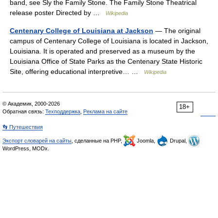
band, see Sly the Family Stone. The Family Stone Theatrical
release poster Directed by …
Wikipedia
Centenary College of Louisiana at Jackson
— The original
campus of Centenary College of Louisiana is located in Jackson,
Louisiana. It is operated and preserved as a museum by the
Louisiana Office of State Parks as the Centenary State Historic
Site, offering educational interpretive… …
Wikipedia
© Академик, 2000-2026
18+
Обратная связь:
Техподдержка
,
Реклама на сайте
👣 Путешествия
Экспорт словарей на сайты
, сделанные на PHP,
Joomla,
Drupal,
WordPress, MODx.